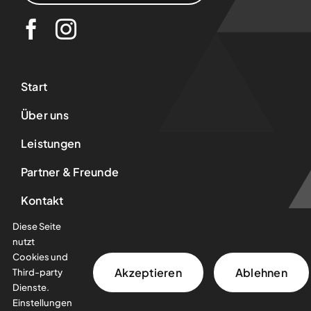
Start
Über uns
Leistungen
Partner & Freunde
Kontakt
Diese Seite
AGB
nutzt
Datenschutz
Cookies und
Akzeptieren
Ablehnen
Third-party
Impressum
Dienste.
Einstellungen