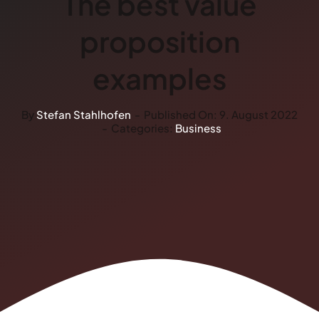
The best value
proposition
examples
By
Stefan Stahlhofen
-
Published On: 9. August 2022
-
Categories:
Business