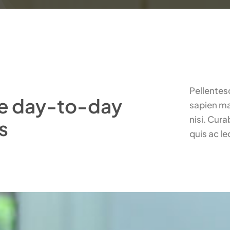
Pellentes
ive day-to-day
sapien ma
nisi. Cura
s
quis ac le