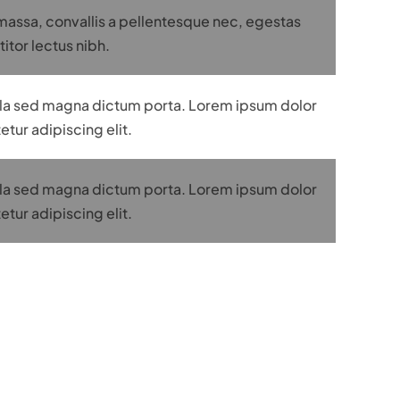
massa, convallis a pellentesque nec, egestas
titor lectus nibh.
igula sed magna dictum porta. Lorem ipsum dolor
etur adipiscing elit.
igula sed magna dictum porta. Lorem ipsum dolor
etur adipiscing elit.