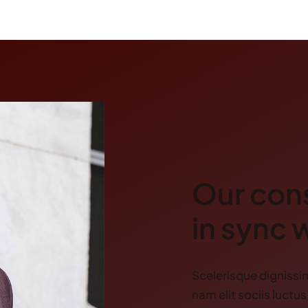
Our cons
in sync 
Scelerisque dignissi
nam elit sociis luctus