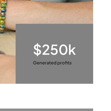
$250k
Generated profits