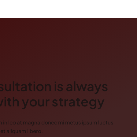
ultation is always
with your strategy
m in leo at magna donec mi metus ipsum luctus
 et aliquam libero.