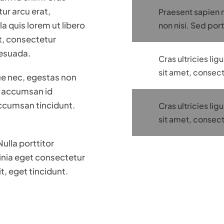
ur arcu erat,
Praesent sapien 
a quis lorem ut libero
non nisi. Sed port
t, consectetur
lesuada.
Cras ultricies l
sit amet, consect
ue nec, egestas non
t, accumsan id
 accumsan tincidunt.
Cras ultricies l
sit amet, consect
ulla porttitor
inia eget consectetur
it, eget tincidunt.